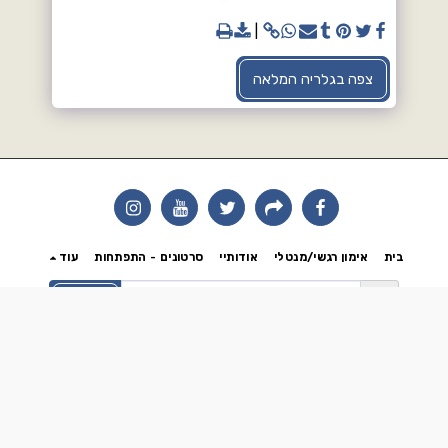
צפה בגלריה המלאה
בית
אימון רגשי/מנטלי
אודותיי
סרטונים - התפתחות
עוד
הירשם
זכויות יוצרים © 2026 כל הזכויות שמורות -
הדרך לצאת מהמטריקס - קאוצינג, NLP,
התמקדות
מופעל על-ידי
SITE123
-
בניית אתרים